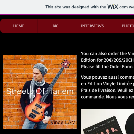
This site was designed with the
.com
web
HOME
BIO
INTERVIEWS
PHOTO
You can also order the Vi
Edition for 20€/20$/20CHF
Please fill the Order Form
Vous pouvez aussi comman
en Edition Vinyle Limité
Frais de livraison. Veuille
commande. Nous vous rec